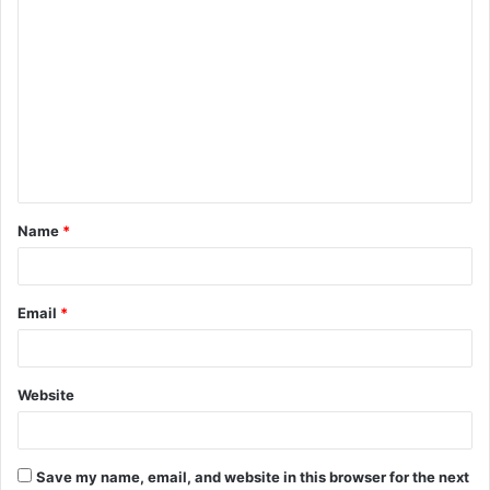
C
o
m
m
e
n
t
Name
*
*
Email
*
Website
Save my name, email, and website in this browser for the next