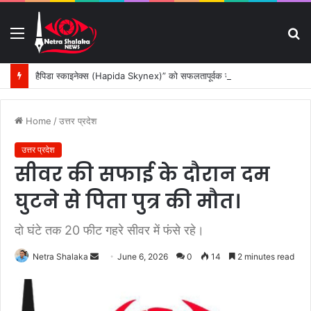
Menu
S
fo
हैपिडा स्काइनेक्स (Hapida Skynex)” को सफलतापूर्वक उड़ान भराते हुए : रवि टमटा।
Home
/
उत्तर प्रदेश
उत्तर प्रदेश
सीवर की सफाई के दौरान दम
घुटने से पिता पुत्र की मौत।
दो घंटे तक 20 फीट गहरे सीवर में फंसे रहे।
Netra Shalaka
S
June 6, 2026
0
14
2 minutes read
e
n
d