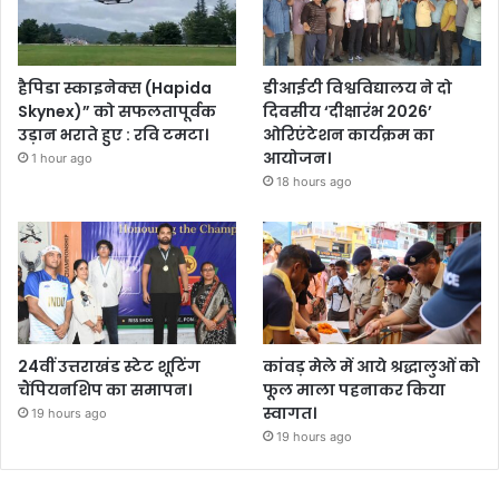
हैपिडा स्काइनेक्स (Hapida
डीआईटी विश्वविद्यालय ने दो
Skynex)” को सफलतापूर्वक
दिवसीय ‘दीक्षारंभ 2026’
उड़ान भराते हुए : रवि टमटा।
ओरिएंटेशन कार्यक्रम का
आयोजन।
1 hour ago
18 hours ago
24वीं उत्तराखंड स्टेट शूटिंग
कांवड़ मेले में आये श्रद्धालुओं को
चैंपियनशिप का समापन।
फूल माला पहनाकर किया
स्वागत।
19 hours ago
19 hours ago