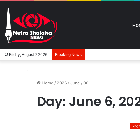
HO
Friday, August 7 2026
Breaking News
Home
/
2026
/
June
/
06
Day:
June 6, 20
राष्ट्