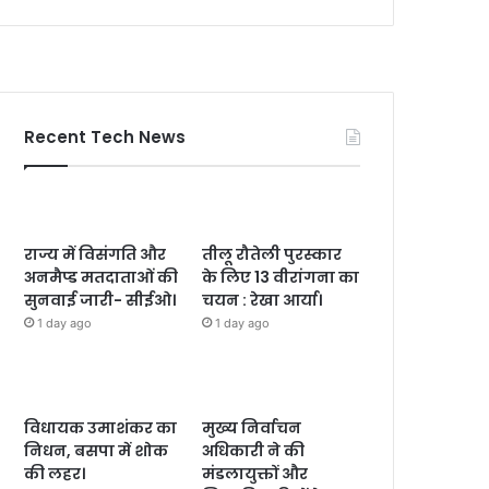
Recent Tech News
राज्य में विसंगति और
तीलू रौतेली पुरस्कार
अनमैप्ड मतदाताओं की
के लिए 13 वीरांगना का
सुनवाई जारी- सीईओ।
चयन : रेखा आर्या।
1 day ago
1 day ago
विधायक उमाशंकर का
मुख्य निर्वाचन
निधन, बसपा में शोक
अधिकारी ने की
की लहर।
मंडलायुक्तों और