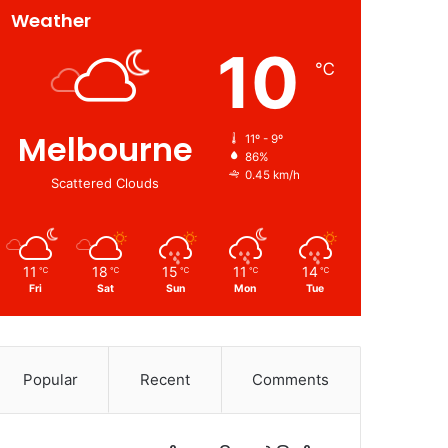
Weather
10
℃
Melbourne
11º - 9º
86%
0.45 km/h
Scattered Clouds
11
18
15
11
14
℃
℃
℃
℃
℃
Fri
Sat
Sun
Mon
Tue
Popular
Recent
Comments