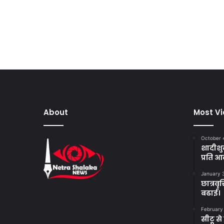
About
Most V
October 
शादीशु
प्रति आ
January 
छात्रव
बढाई।
February
सीटू स