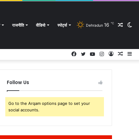
℃
16
Rando
Sw
राजनीति
वीडियो
स्पोर्ट्स
Dehradun
Facebook
Twitter
YouTube
Instagram
Log
Rando
Si
In
Article
Article
sk
Follow Us
Go to the Arqam options page to set your
social accounts.