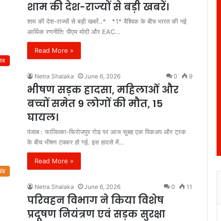
शाम की देश-राज्यों से बड़ी खबरें।
शाम की देश-राज्यों से बड़ी खबरें..* *1* वैश्विक के बीच भारत की नई
आर्थिक रणनीति: पीएम मोदी और EAC…
Read More »
जाब
Netra Shalaka
June 6, 2026
0
9
भीषण सड़क हादसा, महिलाओं और
बच्चों समेत 9 लोगों की मौत, 15
घायल।
पंजाब : फाजिल्का-फिरोजपुर रोड पर आज सुबह एक पिकअप और ट्रक
के बीच भीषण टक्कर हो गई. इस हादसे में…
Read More »
खंड
Netra Shalaka
June 6, 2026
0
11
परिवहन विभाग ने किया विशेष
प्रदूषण नियंत्रण एवं सड़क सुरक्षा