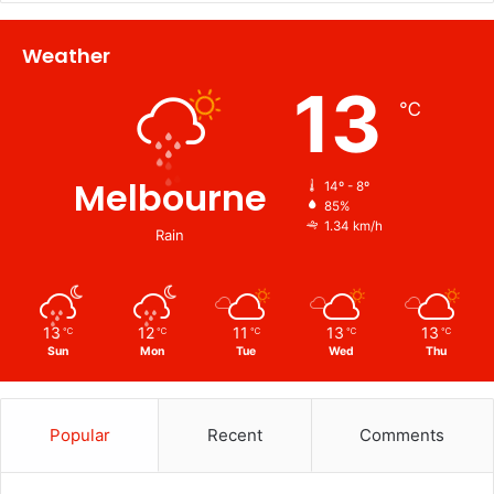
Weather
13
℃
Melbourne
14º - 8º
85%
1.34 km/h
Rain
13
12
11
13
13
℃
℃
℃
℃
℃
Sun
Mon
Tue
Wed
Thu
Popular
Recent
Comments