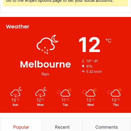
Go to the Arqam options page to set your social accounts.
Weather
12
℃
Melbourne
13º - 8º
91%
5.32 km/h
Rain
13
12
11
13
13
℃
℃
℃
℃
℃
Sun
Mon
Tue
Wed
Thu
Popular
Recent
Comments