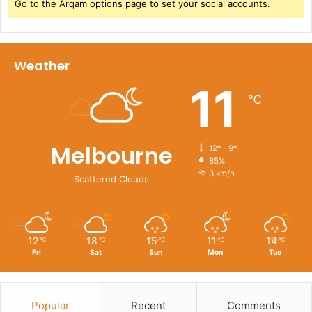
Go to the Arqam options page to set your social accounts.
Weather
11
℃
Melbourne
12º - 9º
85%
3 km/h
Scattered Clouds
12
18
15
11
14
℃
℃
℃
℃
℃
Fri
Sat
Sun
Mon
Tue
Popular
Recent
Comments