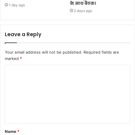
के साथ बैठक।
1 day ago
2 days ago
Leave a Reply
Your email address will not be published.
Required fields are
marked
*
C
o
m
m
e
n
t
Name
*
*