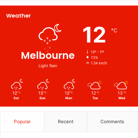
Weather
12
℃
Melbourne
13º - 11º
72%
1.34 km/h
Light Rain
12
13
12
12
13
℃
℃
℃
℃
℃
Sat
Sun
Mon
Tue
Wed
Popular
Recent
Comments