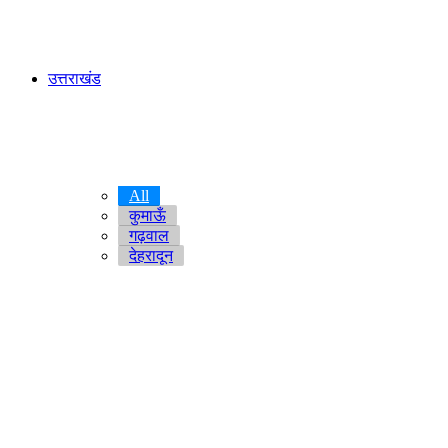
उत्तराखंड
All
कुमाऊँ
गढ़वाल
देहरादून