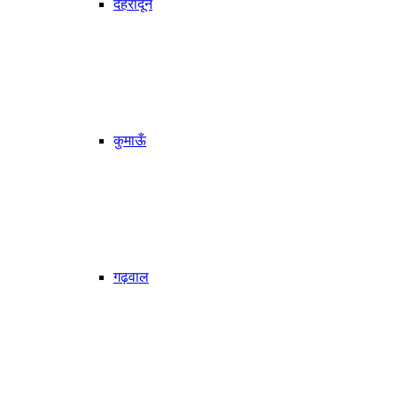
देहरादून
कुमाऊँ
गढ़वाल